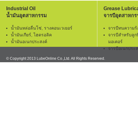
Industrial Oil
Grease Lubric
น้ำมันอุตสาหกรรม
จารบีอุตสาหกร
น้ำมันหล่อลื่นโซ่, รางคอนเวเยอร์
จารบีทนความร
น้ำมันเกียร์, ไฮดรอลิค
จารบีสำหรับลูก
น้ำมันอเนกประสงค์
มอเตอร์
จารบีอเนกประส
© Copyright 2013 LubeOnline Co.,Ltd. All Rights Reserved.